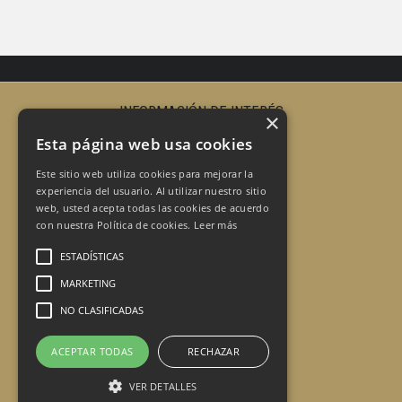
INFORMACIÓN DE INTERÉS
×
Quienes Somos
Esta página web usa cookies
Recetas
Contacto
Este sitio web utiliza cookies para mejorar la
experiencia del usuario. Al utilizar nuestro sitio
Aviso Legal
web, usted acepta todas las cookies de acuerdo
Política de privacidad
con nuestra Política de cookies.
Leer más
Política de Cookies
ESTADÍSTICAS
CONTÁCTE CON NOSOTROS
Txangu2 Gourmet
MARKETING
Avda Letxunborro, 83
NO CLASIFICADAS
Pabellones 1, 2, 3
20305 Irún, Guipuzkoa
ACEPTAR TODAS
RECHAZAR
943 633 613
txangu2@txangu2.com
VER DETALLES